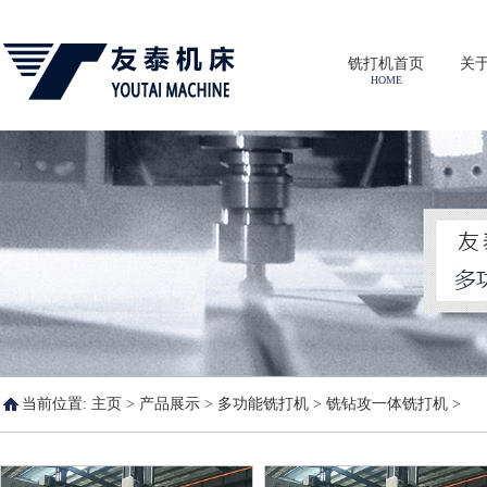
铣打机首页
关于
HOME
当前位置:
主页
>
产品展示
>
多功能铣打机
>
铣钻攻一体铣打机
>