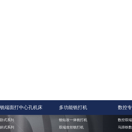
铣端面打中心孔机床
多功能铣打机
数控专
卧式系列
铣钻攻一体铣打机
数控双端
斜式系列
双端攻丝铣打机
马蹄铁数