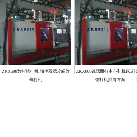
ZKX600数控铣打机,轴件双端攻螺纹
ZKX600铣端面打中心孔机床,斜
铣打机
铣打机排屑方面