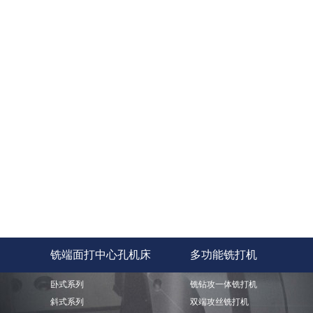
铣端面打中心孔机床
多功能铣打机
卧式系列
铣钻攻一体铣打机
斜式系列
双端攻丝铣打机