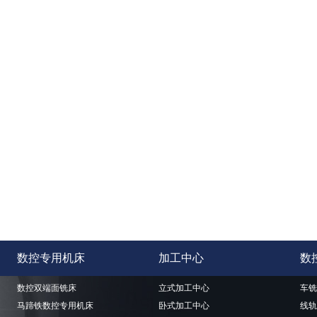
数控专用机床
加工中心
数
数控双端面铣床
立式加工中心
车铣
马蹄铁数控专用机床
卧式加工中心
线轨