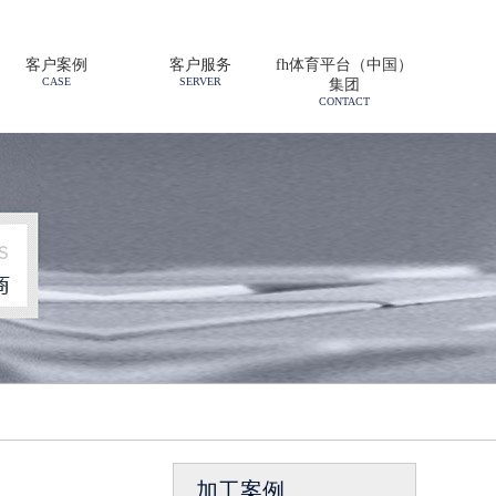
客户案例
客户服务
fh体育平台（中国）
CASE
SERVER
集团
CONTACT
加工案例