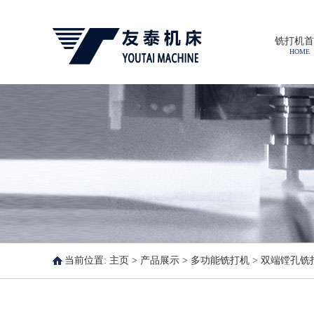
铣打机首
HOME
当前位置:
主页
>
产品展示
>
多功能铣打机
>
双端镗孔铣