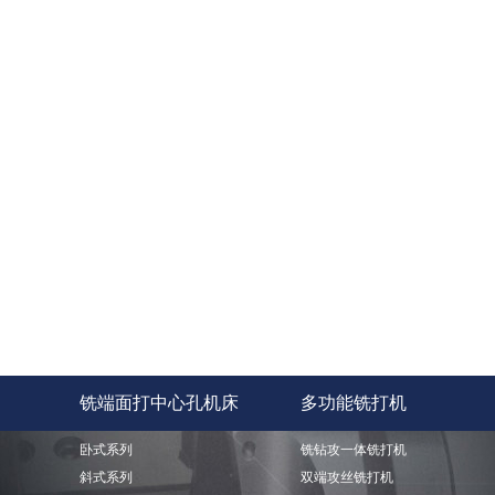
铣端面打中心孔机床
多功能铣打机
卧式系列
铣钻攻一体铣打机
斜式系列
双端攻丝铣打机